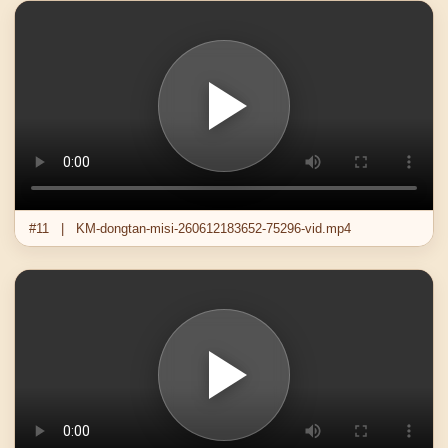
#11 | KM-dongtan-misi-260612183652-75296-vid.mp4