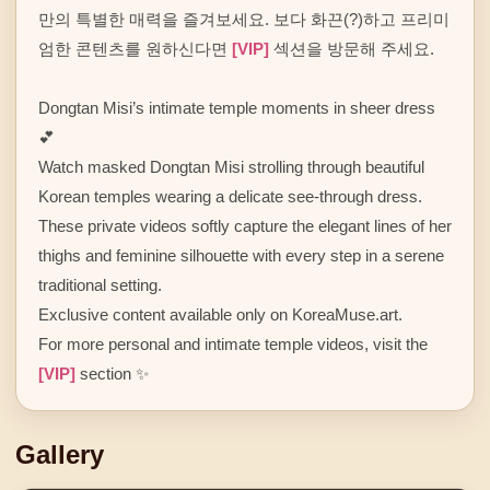
만의 특별한 매력을 즐겨보세요. 보다 화끈(?)하고 프리미
엄한 콘텐츠를 원하신다면 
[VIP]
 섹션을 방문해 주세요.

Dongtan Misi’s intimate temple moments in sheer dress 
💕

Watch masked Dongtan Misi strolling through beautiful 
Korean temples wearing a delicate see-through dress. 
These private videos softly capture the elegant lines of her 
thighs and feminine silhouette with every step in a serene 
traditional setting.

Exclusive content available only on KoreaMuse.art.

For more personal and intimate temple videos, visit the 
[VIP]
 section ✨
Gallery