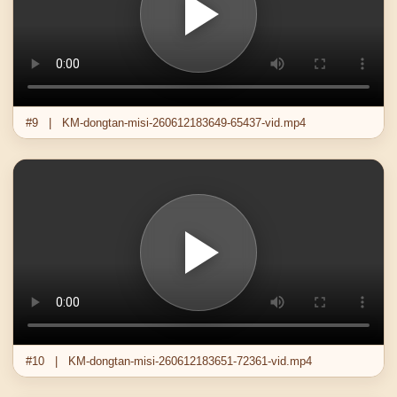
#9 | KM-dongtan-misi-260612183649-65437-vid.mp4
#10 | KM-dongtan-misi-260612183651-72361-vid.mp4