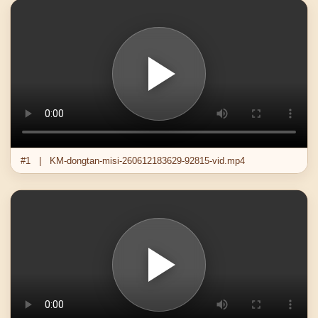
#1 | KM-dongtan-misi-260612183629-92815-vid.mp4