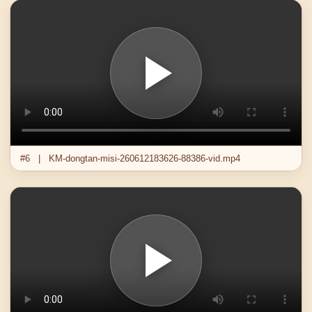
#6 | KM-dongtan-misi-260612183626-88386-vid.mp4