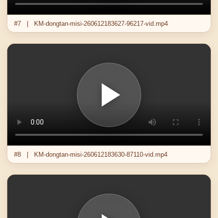
#7 | KM-dongtan-misi-260612183627-96217-vid.mp4
#8 | KM-dongtan-misi-260612183630-87110-vid.mp4