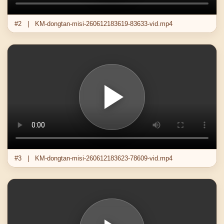
#2 | KM-dongtan-misi-260612183619-83633-vid.mp4
#3 | KM-dongtan-misi-260612183623-78609-vid.mp4