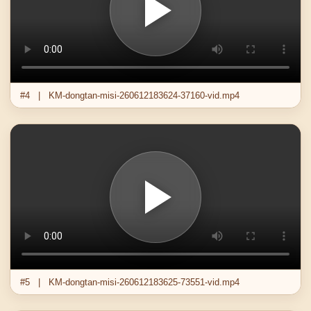
#4 | KM-dongtan-misi-260612183624-37160-vid.mp4
#5 | KM-dongtan-misi-260612183625-73551-vid.mp4