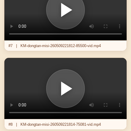
#7 | KM-dongtan-misi-260509221812-85500-vid.mp4
#8 | KM-dongtan-misi-260509221814-75081-vid.mp4