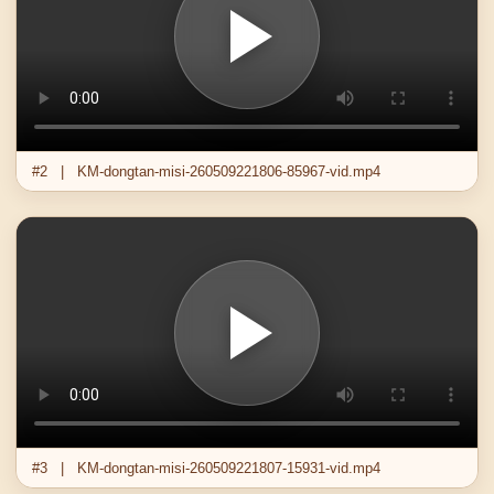
#2 | KM-dongtan-misi-260509221806-85967-vid.mp4
#3 | KM-dongtan-misi-260509221807-15931-vid.mp4