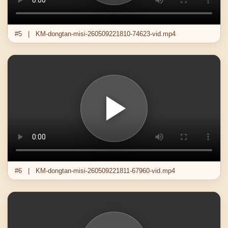
#5 | KM-dongtan-misi-260509221810-74623-vid.mp4
#6 | KM-dongtan-misi-260509221811-67960-vid.mp4