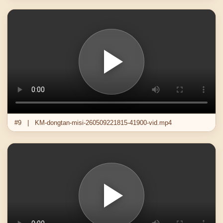
#9 | KM-dongtan-misi-260509221815-41900-vid.mp4