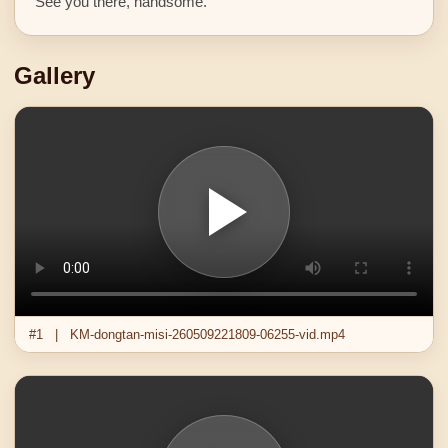
See you there, handsome.
Gallery
#1 | KM-dongtan-misi-260509221809-06255-vid.mp4