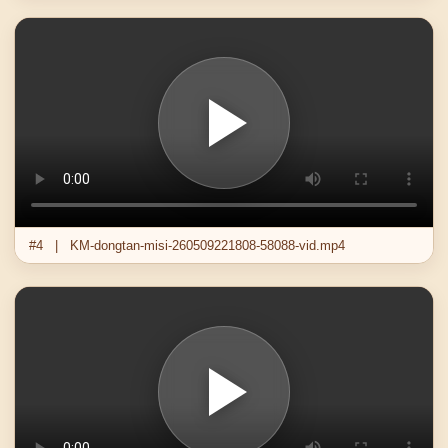
#4 | KM-dongtan-misi-260509221808-58088-vid.mp4