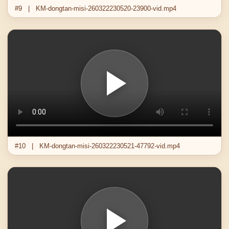
#9 | KM-dongtan-misi-260322230520-23900-vid.mp4
#10 | KM-dongtan-misi-260322230521-47792-vid.mp4