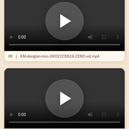
#8 | KM-dongtan-misi-260322230519-23392-vid.mp4