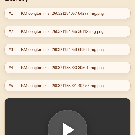
#1 | KM-dongtan-misi-260321184957-84277-img.png
#2 | KM-dongtan-misi-260321184956-36112-img.png
#3 | KM-dongtan-misi-260321184958-68368-img.png
#4 | KM-dongtan-misi-260321185000-39501-img.png
#5 | KM-dongtan-misi-260321185001-40270-img.png