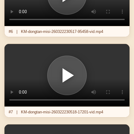
#6 | KM-dongtan-misi-260322230517-95458-vid.mp4
#7 | KM-dongtan-misi-260322230518-17201-vid.mp4